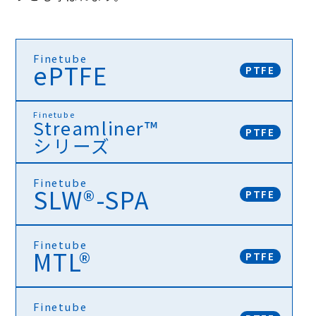
Finetube
ePTFE
PTFE
Finetube
Streamliner™
PTFE
シリーズ
Finetube ePTFE
Finetube
SLW®-SPA
多孔質で柔軟性のある柔らかい材質。誘電率が低く強い
PTFE
強度を持ち、さらに生体適合性に優れています
Finetube Streamliner™ シリーズ
Finetube
MTL®
患者のケアや臨床転帰を改善するなど、カテーテルの設
PTFE
計に大きな前進をもたらすことが可能です
Finetube SLW®-SPA
Finetube