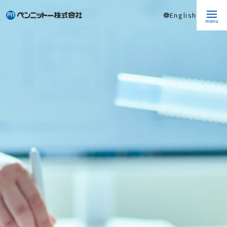
English
language
menu
ふっ素樹脂チューブ情報
フッ素樹脂(ふっ素樹脂)チューブとは？
コラム
よくある質問
製品一覧
企業情報
会社概要
SDGsへの取り組み
研究開発
お知らせ
採用情報