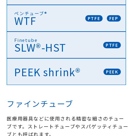
ペンチューブ®
ペンチューブ® TFE
WTF
PTFE
FEP
すべり性がよく、327℃でも形状を保持し流れ出ません
Finetube
ペンチューブ® TFE4X
SLW®-HST
PTFE
最大級の収縮率です。1/4まで収縮します。
PEEK shrink®
ペンチューブ® WTF
PEEK
二重構造で高い密着性と接着性を持つ、封止チューブ
ペンチューブSLW®-HST
精密なカスタム対応が可能な熱収縮チューブ
ファインチューブ
医療用器具などに使用される精密な細さのチュー
PEEK shrink®
高耐摩耗性・耐放射性を持ち、高温環境での保護に最適
ブです。ストレートチューブやスパゲッティチュー
な熱収縮チューブ
ブとも呼ばれます。