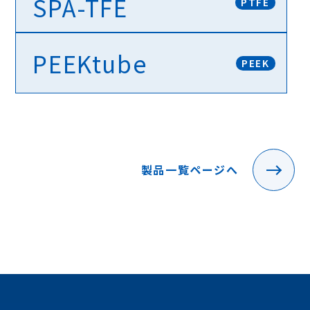
SPA-TFE
全てカスタムメイドです。極細のスパゲッティチューブ
PTFE
です
PEEKtube
Finetube MTL®
PEEK
マルチルーメンチューブ。穴の形や数を
様々にアレンジ可能です。
Finetube SPA-TFE
汎用性の高いスパゲッティチューブです。
製品一覧ページへ
PEEKtube
航空宇宙・医療機器・分析機器など最先端産業でステン
レススチールに代わる素材として利用されています