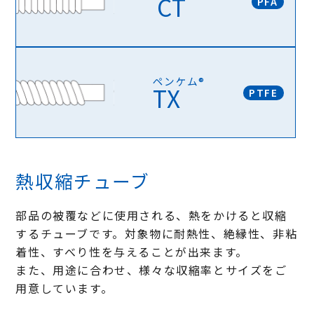
CT
PFA
ペンケム®
TX
PTFE
ペンケム®CT
波形部分が単立山,独立山になっていて、とても曲げやす
いチューブです。
熱収縮チューブ
ペンケム®TX
蛇腹部分を螺旋にすることで、液溜まりをしにくくしたチ
部品の被覆などに使用される、熱をかけると収縮
ューブです。
するチューブです。対象物に耐熱性、絶縁性、非粘
着性、すべり性を与えることが出来ます。
また、用途に合わせ、様々な収縮率とサイズをご
用意しています。