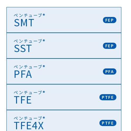
ペンチューブ®
SMT
FEP
ペンチューブ®
SST
FEP
ペンチューブ® SMT
ペンチューブ®
PFA
低温で加工しやすく、多用途に対応できる標準的な熱収
PFA
縮チューブ
ペンチューブ®
ペンチューブ® SST
TFE
PTFE
高収縮率で複雑形状に対応する熱収縮チューブ
ペンチューブ® PFA
ペンチューブ®
TFE4X
高温環境でも優れたすべり性を持ち、形状保持に強い熱
PTFE
収縮チューブ