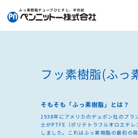
ふっ素樹脂チューブひとすじ、半世紀
ふっ素樹脂チューブ情報
フッ素樹脂(ふっ素樹脂)チュ
とは？
コラム
フッ素樹脂(ふっ
よくある質問
そもそも「ふっ素樹脂」とは？
製品一覧
フレキシブルチューブ
1938年にアメリカのデュポン社のプラ
士がPTFE（ポリテトラフルオロエチレ
しました。これはふっ素樹脂の最初の
ペンケム® CT