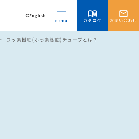
English
language
menu
カタログ
お問い合わせ
>
フッ素樹脂(ふっ素樹脂)チューブとは？
・お見積り
ンロード
チューブ
ube ePTFE
PTFE
ube Streamliner™ シ
PTFE