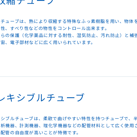
縮チューブは、熱により収縮する特殊なふっ素樹脂を用い、物体
着性、すべり性などの物性をコントロール出来ます。
からの保護（化学薬品に対する耐性、湿気防止、汚れ防止）と補
宇宙、電子部材などに広く用いられています。
レキシブルチューブ
キシブルチューブは、柔軟で曲げやすい特性を持つチューブで、
分析機器、計測機器、理化学機器などの配管材料として広く使用さ
、配管の自由度が高いことが特徴です。