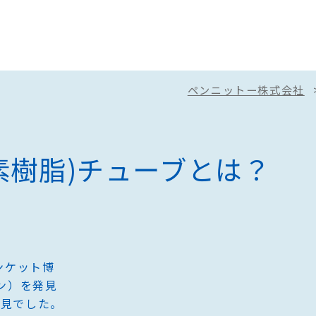
ペンニットー株式会社
企業情報
お問い合わせ
ーブ
会社概要
お問い合わせ
SDGsへの取り組み
カタログダウ
素樹脂)チューブとは？
研究開発
サンプル請求
お知らせ
採用情報
熱収縮チューブ
ファイン
ンケット博
ン）を発見
ペンチューブ® SMT
Finet
FEP
発見でした。
PFA
Finet
ペンチューブ® SST
FEP