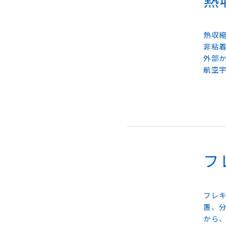
熱収
非粘
外部
航空
フ
フレ
置、
から