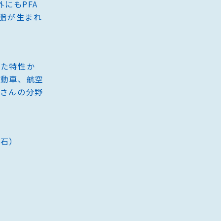
リーズ
にもPFA
樹脂が生まれ
ペンチューブ® PFA
Finet
PFA
PTFE
ペンチューブ® TFE
Finet
PTFE
ペンチューブ® TFE4X
Finet
PTFE
れた特性か
ペンチューブ® WTF
PEEKt
PTFE
FEP
自動車、航空
くさんの分野
Finetube SLW®-HST
PTFE
PEEK shrink®
PEEK
ル石）