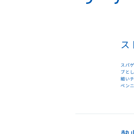
ス
スパ
ブと
細い
ペン
熱