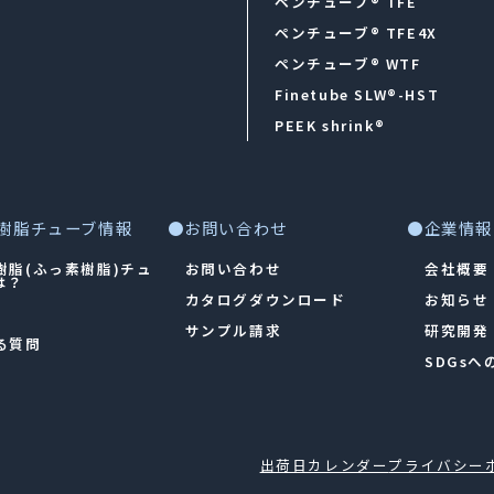
ペンチューブ® TFE
ペンチューブ® TFE4X
ペンチューブ® WTF
Finetube SLW®-HST
PEEK shrink®
樹脂チューブ情報
●お問い合わせ
●企業情報
樹脂(ふっ素樹脂)チュ
お問い合わせ
会社概要
は？
カタログダウンロード
お知らせ
サンプル請求
研究開発
る質問
SDGs
出荷日カレンダー
プライバシー