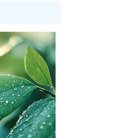
ube SLW®-SPA
PTFE
ube MTL®
PTFE
ube SPA-TFE
PTFE
ube
PEEK