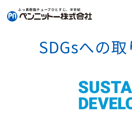
ふっ素樹脂チューブひとすじ、半世紀
SDGsへの
ふっ素樹脂チューブ情報
フッ素樹脂(ふっ素樹脂)チュ
とは？
コラム
よくある質問
製品一覧
フレキシブルチューブ
ペンケム® CT