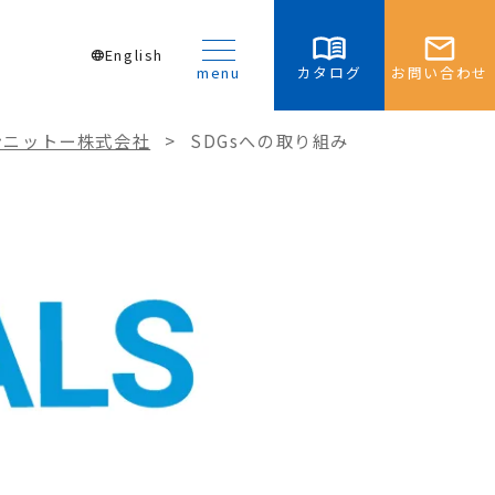
English
language
menu
カタログ
お問い合わせ
ンニットー株式会社
>
SDGsへの取り組み
・お見積り
ンロード
チューブ
ube ePTFE
PTFE
ube Streamliner™ シ
PTFE