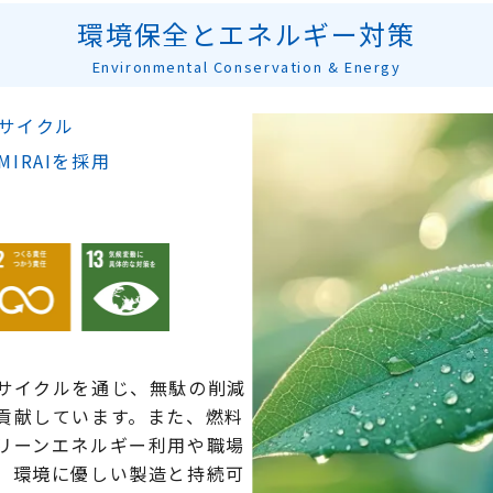
リーズ
環境保全とエネルギー対策
ペンチューブ® PFA
Finet
PFA
Environmental Conservation & Energy
PTFE
ペンチューブ® TFE
Finet
PTFE
サイクル
ペンチューブ® TFE4X
Finet
PTFE
IRAIを採用
ペンチューブ® WTF
PEEKt
PTFE
FEP
Finetube SLW®-HST
PTFE
PEEK shrink®
PEEK
サイクルを通じ、無駄の削減
貢献しています。また、燃料
リーンエネルギー利用や職場
、環境に優しい製造と持続可