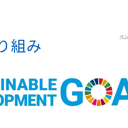
ペ
取り組み
企業情報
お問い合わせ
ーブ
会社概要
お問い合わせ
SDGsへの取り組み
カタログダウ
研究開発
サンプル請求
お知らせ
採用情報
熱収縮チューブ
ファイン
ペンチューブ® SMT
Finet
FEP
PFA
Finet
ペンチューブ® SST
FEP