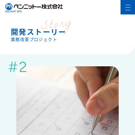
RECRUIT SITE
Story
開発ストーリー
Service
事業紹介
業務改善プロジェクト
Company
会社概要
#2
Message
代表メッセージ
Culture
カルチャー
Interview
インタビュー
大友 陽太郎（製造部）