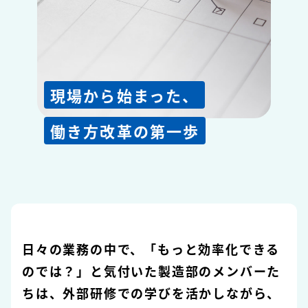
野田 直希（製造部）
吉田 靖子（総務部）
Story
開発ストーリー
#1 特注品開発プロジェクト
現場から始まった、
#2 業務改善プロジェクト
Recruit
働き方改革の第一歩
採用情報
Job description
募集要項
日々の業務の中で、「もっと効率化できる
のでは？」と気付いた製造部のメンバーた
ちは、外部研修での学びを活かしながら、