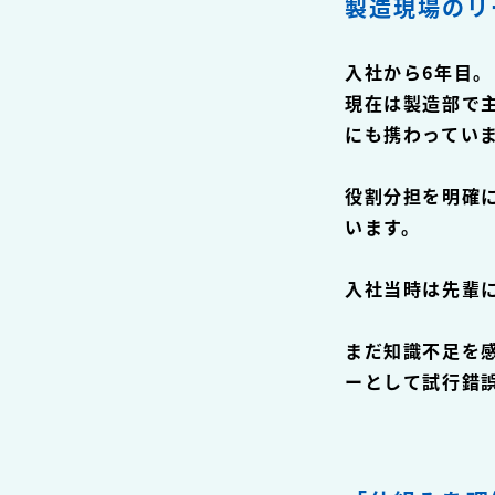
製造現場のリ
入社から6年目。
現在は製造部で
にも携わってい
役割分担を明確
います。
入社当時は先輩
まだ知識不足を
ーとして試行錯