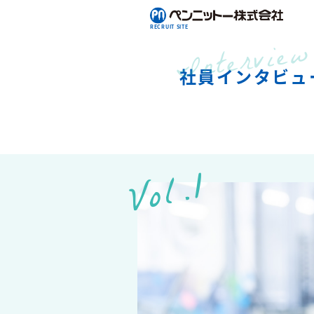
RECRUIT SITE
Interview
Service
事業紹介
社員インタビュ
Culture
カルチャー
Vol.1
Recruit
採用情報