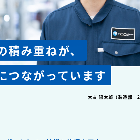
の積み重ねが、
につながっています
大友 陽太郎（製造部 2