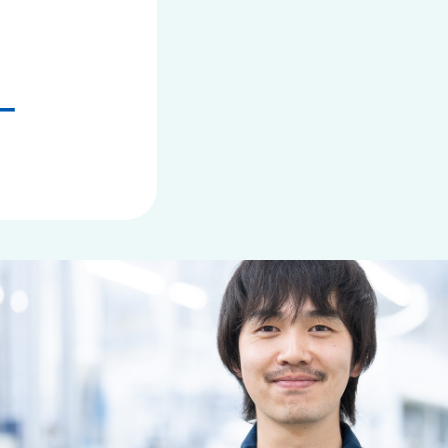
Company
Message
会社概要
代表メッ
ー
Interview
Story
インタビュー
開発スト
大友 陽太郎（製造部）
#1
野田 直希（製造部）
#2
吉田 靖子（総務部）
Job description
募集要項