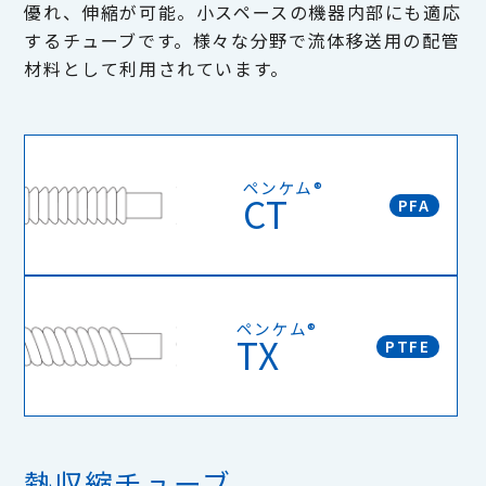
優れ、伸縮が可能。小スペースの機器内部にも適応
するチューブです。様々な分野で流体移送用の配管
材料として利用されています。
ペンケム®
CT
PFA
ペンケム®
TX
PTFE
ペンケム®CT
波形部分が単立山,独立山になっていて、とても曲げやす
いチューブです。
熱収縮チューブ