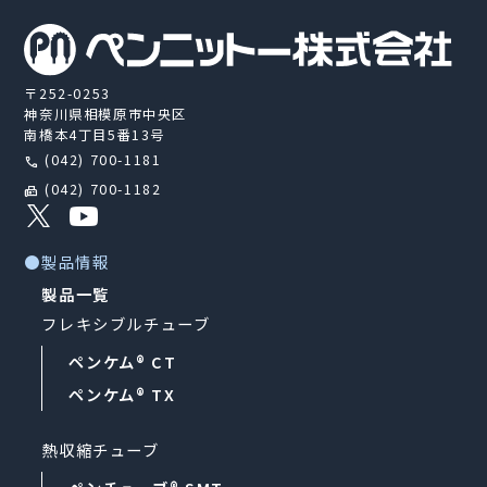
〒252-0253
神奈川県相模原市中央区
南橋本4丁目5番13号
(042) 700-1181
call
(042) 700-1182
fax
●製品情報
製品一覧
フレキシブルチューブ
ペンケム® CT
ペンケム® TX
熱収縮チューブ