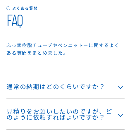
航空宇宙・医療機器・分析機器など最先端産業でステン
レススチールに代わる素材として利用されています
◯ よくある質問
FAQ
ふっ素樹脂チューブやペンニットーに関するよく
ある質問をまとめました。
通常の納期はどのくらいですか？
見積りをお願いしたいのですが、ど
のように依頼すればよいですか？