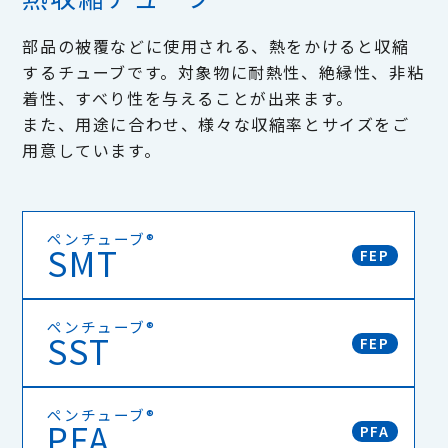
ペンケム®TX
蛇腹部分を螺旋にすることで、液溜まりをしにくくしたチ
部品の被覆などに使用される、熱をかけると収縮
ューブです。
するチューブです。対象物に耐熱性、絶縁性、非粘
着性、すべり性を与えることが出来ます。
また、用途に合わせ、様々な収縮率とサイズをご
用意しています。
ペンチューブ®
SMT
FEP
ペンチューブ®
SST
FEP
ペンチューブ® SMT
ペンチューブ®
PFA
低温で加工しやすく、多用途に対応できる標準的な熱収
PFA
縮チューブ