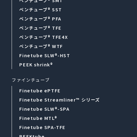
ペンチューブ® SMT
ペンチューブ® SST
ペンチューブ® PFA
ペンチューブ® TFE
ペンチューブ® TFE4X
ペンチューブ® WTF
Finetube SLW®-HST
PEEK shrink®
ファインチューブ
Finetube ePTFE
Finetube
Streamliner™ シリーズ
Finetube SLW®-SPA
Finetube MTL®
Finetube SPA-TFE
PEEKtube