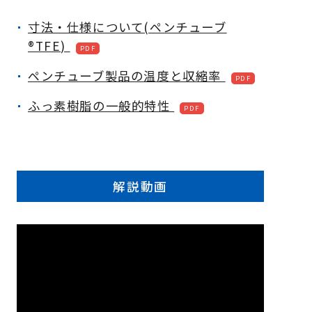
寸法・仕様について(ペンチューブ
®TFE)
PDF
ペンチューブ製品の温度と収縮率
PDF
ふっ素樹脂の一般的特性
PDF
解説動画