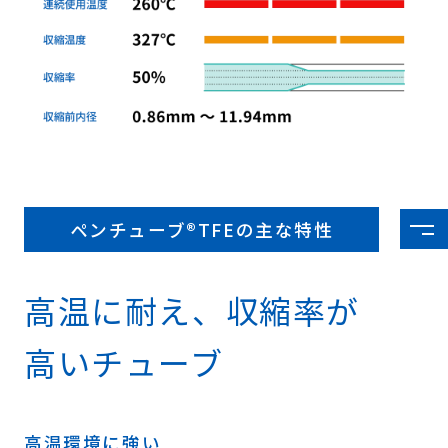
カタログダウンロード
サンプルお申し込み
お問い合わせ・お見積り
ペンチューブ®TFEの主な特性
高温に耐え、収縮率が
高いチューブ
高温環境に強い