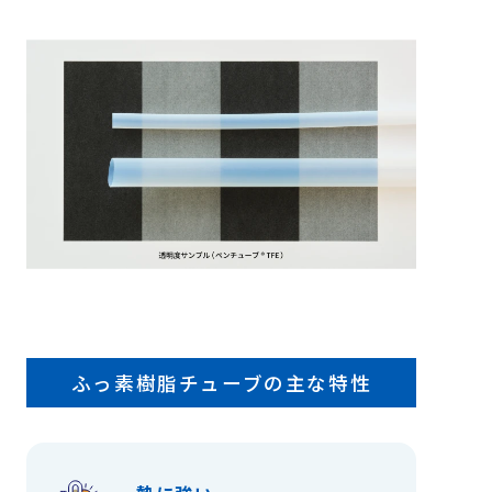
ふっ素樹脂チューブの主な特性