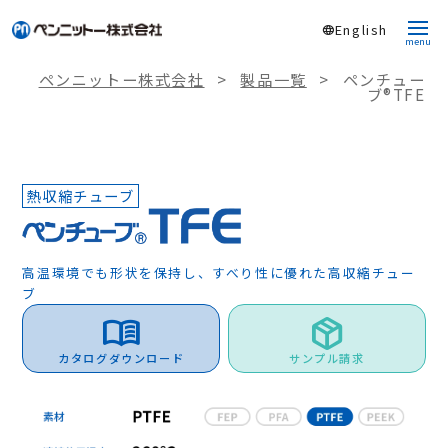
English
language
menu
ペンニットー株式会社
>
製品一覧
>
ペンチュー
ふっ素樹脂チューブ情報
ブ®TFE
フッ素樹脂(ふっ素樹脂)チューブとは？
コラム
よくある質問
熱収縮チューブ
製品一覧
企業情報
高温環境でも形状を保持し、すべり性に優れた高収縮チュー
会社概要
ブ
SDGsへの取り組み
menu_book
package_2
研究開発
カタログダウンロード
サンプル請求
お知らせ
採用情報