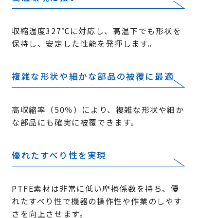
収縮温度327℃に対応し、高温下でも形状を
保持し、安定した性能を発揮します。
複雑な形状や細かな部品の被覆に最適
高収縮率（50％）により、複雑な形状や細か
な部品にも確実に被覆できます。
優れたすべり性を実現
PTFE素材は非常に低い摩擦係数を持ち、優
れたすべり性で機器の操作性や作業のしやす
さを向上させます。