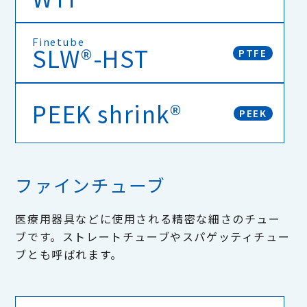
Finetube
ペンチューブ® TFE4X
SLW®-HST
PTFE
最大級の収縮率です。1/4まで収縮します。
PEEK shrink®
ペンチューブ® WTF
PEEK
二重構造で高い密着性と接着性を持つ、封止チューブ
ペンチューブSLW®-HST
精密なカスタム対応が可能な熱収縮チューブ
ファインチューブ
医療用器具などに使用される精密な細さのチュー
PEEK shrink®
高耐摩耗性・耐放射性を持ち、高温環境での保護に最適
ブです。ストレートチューブやスパゲッティチュー
な熱収縮チューブ
ブとも呼ばれます。