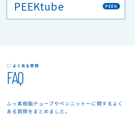
PEEKtube
Finetube MTL®
PEEK
マルチルーメンチューブ。穴の形や数を
様々にアレンジ可能です。
Finetube SPA-TFE
汎用性の高いスパゲッティチューブです。
PEEKtube
航空宇宙・医療機器・分析機器など最先端産業でステン
レススチールに代わる素材として利用されています
◯ よくある質問
FAQ
ふっ素樹脂チューブやペンニットーに関するよく
ある質問をまとめました。